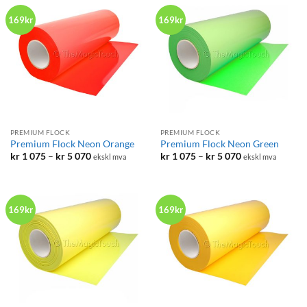
kr 5
kr 5
070
070
169kr
169kr
PREMIUM FLOCK
PREMIUM FLOCK
Premium Flock Neon Orange
Premium Flock Neon Green
Prisområde:
Prisområde:
kr
1 075
–
kr
5 070
kr
1 075
–
kr
5 070
ekskl mva
ekskl mva
kr 1
kr 1
075
075
til
til
kr 5
kr 5
070
070
169kr
169kr