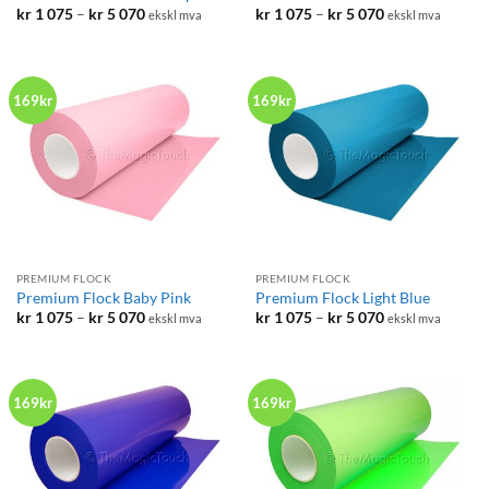
Prisområde:
Prisområde:
kr
1 075
–
kr
5 070
kr
1 075
–
kr
5 070
ekskl mva
ekskl mva
kr 1
kr 1
075
075
til
til
kr 5
kr 5
070
070
169kr
169kr
PREMIUM FLOCK
PREMIUM FLOCK
Premium Flock Baby Pink
Premium Flock Light Blue
Prisområde:
Prisområde:
kr
1 075
–
kr
5 070
kr
1 075
–
kr
5 070
ekskl mva
ekskl mva
kr 1
kr 1
075
075
til
til
kr 5
kr 5
070
070
169kr
169kr