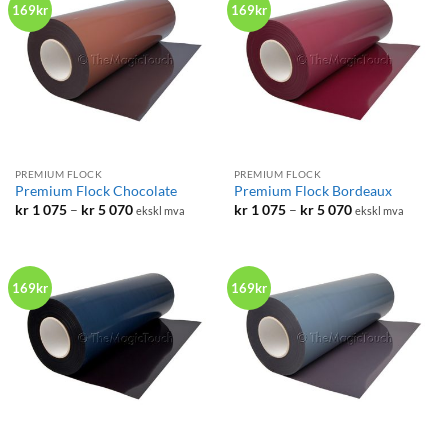
169kr
169kr
PREMIUM FLOCK
PREMIUM FLOCK
Premium Flock Chocolate
Premium Flock Bordeaux
Prisområde:
Prisområde:
kr
1 075
–
kr
5 070
kr
1 075
–
kr
5 070
ekskl mva
ekskl mva
kr 1
kr 1
075
075
til
til
kr 5
kr 5
070
070
169kr
169kr