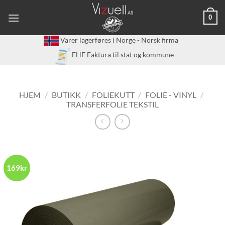
Skip
0
to
content
Varer lagerføres i Norge - Norsk firma
EHF Faktura til stat og kommune
HJEM
/
BUTIKK
/
FOLIEKUTT
/
FOLIE - VINYL
/
TRANSFERFOLIE TEKSTIL
169kr