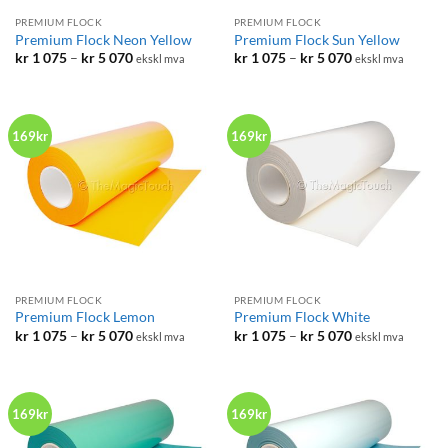
PREMIUM FLOCK
PREMIUM FLOCK
Premium Flock Neon Yellow
Premium Flock Sun Yellow
Prisområde:
Prisområde:
kr
1 075
–
kr
5 070
kr
1 075
–
kr
5 070
ekskl mva
ekskl mva
kr 1
kr 1
075
075
til
til
kr 5
kr 5
070
070
169kr
169kr
PREMIUM FLOCK
PREMIUM FLOCK
Premium Flock Lemon
Premium Flock White
Prisområde:
Prisområde:
kr
1 075
–
kr
5 070
kr
1 075
–
kr
5 070
ekskl mva
ekskl mva
kr 1
kr 1
075
075
til
til
kr 5
kr 5
070
070
169kr
169kr