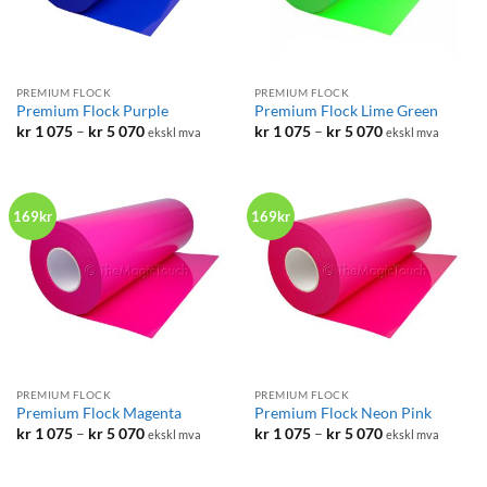
PREMIUM FLOCK
PREMIUM FLOCK
Premium Flock Purple
Premium Flock Lime Green
Prisområde:
Prisområde:
kr
1 075
–
kr
5 070
kr
1 075
–
kr
5 070
ekskl mva
ekskl mva
kr 1
kr 1
075
075
til
til
kr 5
kr 5
070
070
169kr
169kr
PREMIUM FLOCK
PREMIUM FLOCK
Premium Flock Magenta
Premium Flock Neon Pink
Prisområde:
Prisområde:
kr
1 075
–
kr
5 070
kr
1 075
–
kr
5 070
ekskl mva
ekskl mva
kr 1
kr 1
075
075
til
til