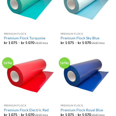
PREMIUM FLOCK
PREMIUM FLOCK
Premium Flock Turquoise
Premium Flock Sky Blue
Prisområde:
Prisområde:
kr
1 075
–
kr
5 070
kr
1 075
–
kr
5 070
ekskl mva
ekskl mva
kr 1
kr 1
075
075
til
til
kr 5
kr 5
070
070
169kr
169kr
PREMIUM FLOCK
PREMIUM FLOCK
Premium Flock Electric Red
Premium Flock Royal Blue
Prisområde:
Prisområde:
kr
1 075
–
kr
5 070
kr
1 075
–
kr
5 070
ekskl mva
ekskl mva