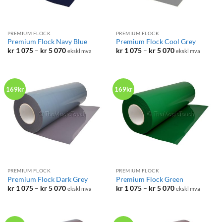
PREMIUM FLOCK
PREMIUM FLOCK
Premium Flock Navy Blue
Premium Flock Cool Grey
Prisområde:
Prisområde:
kr
1 075
–
kr
5 070
kr
1 075
–
kr
5 070
ekskl mva
ekskl mva
kr 1
kr 1
075
075
til
til
kr 5
kr 5
070
070
169kr
169kr
PREMIUM FLOCK
PREMIUM FLOCK
Premium Flock Dark Grey
Premium Flock Green
Prisområde:
Prisområde:
kr
1 075
–
kr
5 070
kr
1 075
–
kr
5 070
ekskl mva
ekskl mva
kr 1
kr 1
075
075
til
til
kr 5
kr 5
070
070