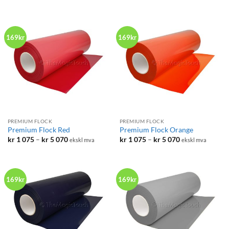
kr 1
kr 1
075
075
til
til
kr 5
kr 5
070
070
169kr
169kr
PREMIUM FLOCK
PREMIUM FLOCK
Premium Flock Red
Premium Flock Orange
Prisområde:
Prisområde:
kr
1 075
–
kr
5 070
kr
1 075
–
kr
5 070
ekskl mva
ekskl mva
kr 1
kr 1
075
075
til
til
kr 5
kr 5
070
070
169kr
169kr