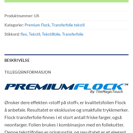
Produktnummer:
I/A
Kategorier:
Premium Flock
,
Transferfolie tekstil
Stikkord:
flex
,
Tekstil
,
Tekstilfolie
,
Transferfolie
BESKRIVELSE
TILLEGGSINFORMASJON
Ønsker dere effekten «stoff på stoff», er kvalitetsfolien Flock
å anbefale. Resultatet er eksklusive og smakfulle trykkmerker.
Flock transferfolie finnes i et stort antall friske farger, også
neonfarger. Folien brukes i kombinasjon med en foliekutter.
Denne tekstilfolien er prisgunstig, og resultatet er et elegant