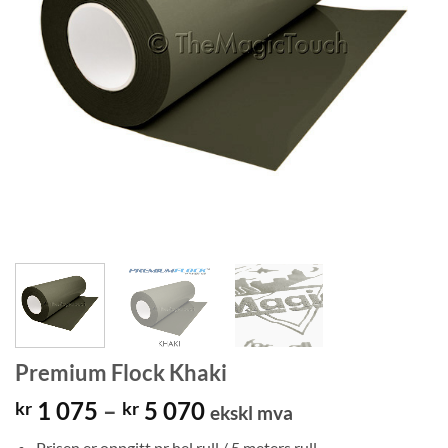
Premium Flock Khaki
Prisområde:
1 075
–
5 070
kr
kr
ekskl mva
kr 1
Prisen er oppgitt pr hel rull / 5 meters rull