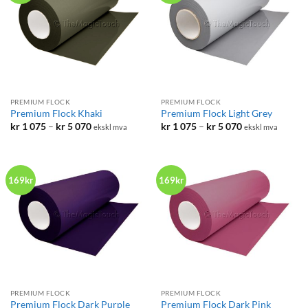
PREMIUM FLOCK
PREMIUM FLOCK
Premium Flock Khaki
Premium Flock Light Grey
Prisområde:
Prisområde:
kr
1 075
–
kr
5 070
kr
1 075
–
kr
5 070
ekskl mva
ekskl mva
kr 1
kr 1
075
075
til
til
kr 5
kr 5
070
070
169kr
169kr
PREMIUM FLOCK
PREMIUM FLOCK
Premium Flock Dark Purple
Premium Flock Dark Pink