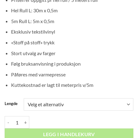
075
til
Hel Rull L: 30m x 0,5m
kr 5
5m Rull L: 5m x 0,5m
070
Eksklusiv tekstilvinyl
«Stoff på stoff» trykk
Stort utvalg av farger
Følg bruksanvisning i produksjon
Påføres med varmepresse
Kuttekostnad er lagt til meterpris v/5m
Lengde
Premium Flock Khaki antall
LEGG I HANDLEKURV