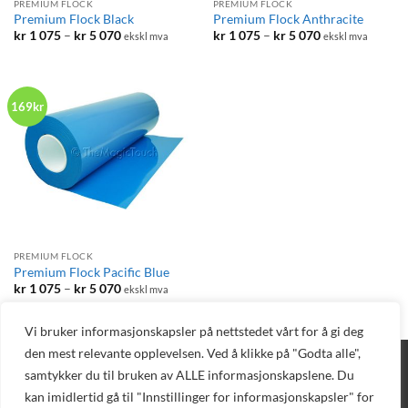
PREMIUM FLOCK
PREMIUM FLOCK
Premium Flock Black
Premium Flock Anthracite
Prisområde:
Prisområde:
kr
1 075
–
kr
5 070
kr
1 075
–
kr
5 070
ekskl mva
ekskl mva
kr 1
kr 1
075
075
til
til
kr 5
kr 5
070
070
169kr
PREMIUM FLOCK
Premium Flock Pacific Blue
Prisområde:
kr
1 075
–
kr
5 070
ekskl mva
kr 1
075
til
Vi bruker informasjonskapsler på nettstedet vårt for å gi deg
kr 5
070
den mest relevante opplevelsen. Ved å klikke på "Godta alle",
BLOGG
DIREKTE BESTILLING
AVTAL DEMO
TEKNISK SUPPORT
samtykker du til bruken av ALLE informasjonskapslene. Du
PELEMAN
NETTBUTIKK
kan imidlertid gå til "Innstillinger for informasjonskapsler" for
Copyright 2026 © Vizuell AS - Telefon 32 16 16 20 - E-post