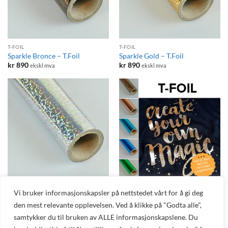
T-FOIL
T-FOIL
Sparkle Bronce – T.Foil
Sparkle Gold – T.Foil
kr
890
kr
890
ekskl mva
ekskl mva
T-FOIL
TRANSFERPAPIR
Vi bruker informasjonskapsler på nettstedet vårt for å gi deg
T.Foil – Effektfolie til bruk med
Sparkle Silver – T.Foil
den mest relevante opplevelsen. Ved å klikke på "Godta alle",
T.One
kr
890
ekskl mva
kr
890
ekskl mva
samtykker du til bruken av ALLE informasjonskapslene. Du