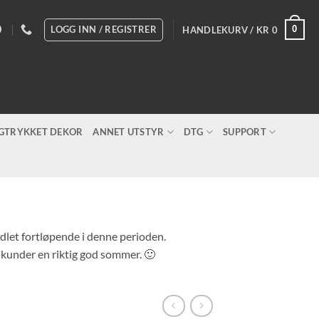
LOGG INN / REGISTRER
0
HANDLEKURV /
KR
0
IGTRYKKET DEKOR
ANNET UTSTYR
DTG
SUPPORT
andlet fortløpende i denne perioden.
e kunder en riktig god sommer. 🙂