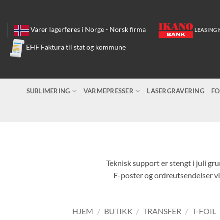
Skip
to
content
Varer lagerføres i Norge - Norsk firma
LEASING 
EHF Faktura til stat og kommune
SUBLIMERING
VARMEPRESSER
LASERGRAVERING
FO
Teknisk support er stengt i juli gr
E-poster og ordreutsendelser vil
HJEM
/
BUTIKK
/
TRANSFER
/
T-FOIL