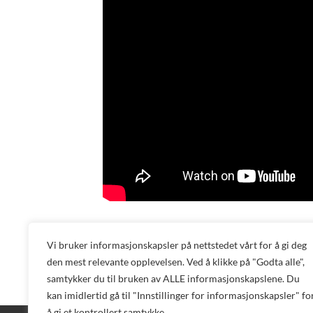
Last ned instruksjon
Vi bruker informasjonskapsler på nettstedet vårt for å gi deg
T.one og T.Foil
den mest relevante opplevelsen. Ved å klikke på "Godta alle",
samtykker du til bruken av ALLE informasjonskapslene. Du
kan imidlertid gå til "Innstillinger for informasjonskapsler" fo
å gi et kontrollert samtykke.