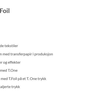
Foil
de tekstiler
on med transferpapir i produksjon
er og effekter
n med T.One
med T.Foil på et T. One trykk
aljerte trykk