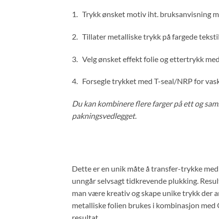
1. Trykk ønsket motiv iht. bruksanvisning 
2. Tillater metalliske trykk på fargede tekstil
3. Velg ønsket effekt folie og ettertrykk me
4. Forsegle trykket med T-seal/NRP for vask
Du kan kombinere flere farger på ett og sa
pakningsvedlegget.
Dette er en unik måte å transfer-trykke med me
unngår selvsagt tidkrevende plukking. Resulta
man være kreativ og skape unike trykk der and
metalliske folien brukes i kombinasjon med
resultat.