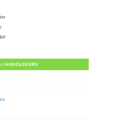
ter
e
NRP
G I HANDLEKURV
tur