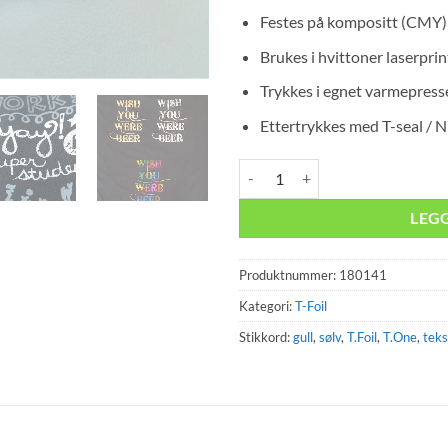
Festes på kompositt (CMY)
Brukes i hvittoner laserprin
Trykkes i egnet varmepress
Ettertrykkes
med T-
seal
/ 
Sparkle Silver - T.Foil antall
LEG
Produktnummer:
180141
Kategori:
T-Foil
Stikkord:
gull
,
sølv
,
T.Foil
,
T.One
,
teks