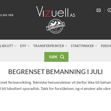
KLIKK HER
LIEKUTT
DTF
TRANSFERPRINTER
STARTPAKKER
FERD
SØK
BEGRENSET BEMANNING I JULI
unnet ferieavvikling. Tekniske henvendelser vil derfor ikke bli beh
 bli håndtert sporadisk. Takk for forståelsen, og vi ønsker alle vår