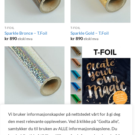
T-FOIL
T-FOIL
Sparkle Bronce – T.Foil
Sparkle Gold – T.Foil
kr
890
kr
890
ekskl mva
ekskl mva
T-FOIL
TRANSFERPAPIR
Vi bruker informasjonskapsler på nettstedet vårt for å gi deg
T.Foil – Effektfolie til bruk med
Sparkle Silver – T.Foil
den mest relevante opplevelsen. Ved å klikke på "Godta alle",
T.One
kr
890
ekskl mva
kr
890
ekskl mva
samtykker du til bruken av ALLE informasjonskapslene. Du