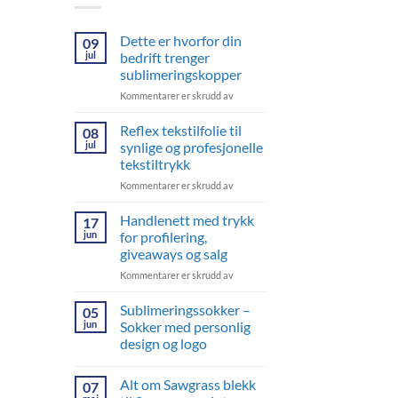
Dette er hvorfor din
09
jul
bedrift trenger
sublimeringskopper
for
Kommentarer er skrudd av
Dette
er
Reflex tekstilfolie til
08
hvorfor
jul
synlige og profesjonelle
din
tekstiltrykk
bedrift
for
Kommentarer er skrudd av
trenger
Reflex
sublimeringskopper
tekstilfolie
Handlenett med trykk
17
til
jun
for profilering,
synlige
giveaways og salg
og
for
Kommentarer er skrudd av
profesjonelle
Handlenett
tekstiltrykk
med
Sublimeringssokker –
05
trykk
jun
Sokker med personlig
for
design og logo
profilering,
Ingen
giveaways
kommentarer
og
Alt om Sawgrass blekk
07
til
salg
Sublimeringssokker