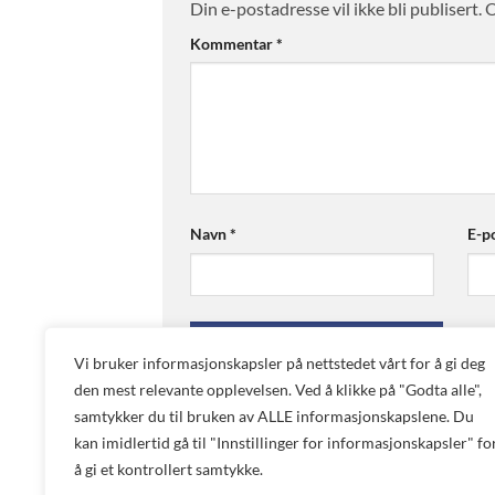
Din e-postadresse vil ikke bli publisert.
O
Kommentar
*
Navn
*
E-p
Vi bruker informasjonskapsler på nettstedet vårt for å gi deg
den mest relevante opplevelsen. Ved å klikke på "Godta alle",
samtykker du til bruken av ALLE informasjonskapslene. Du
Dette nettstedet bruker Akismet for å redu
kan imidlertid gå til "Innstillinger for informasjonskapsler" fo
behandles.
å gi et kontrollert samtykke.