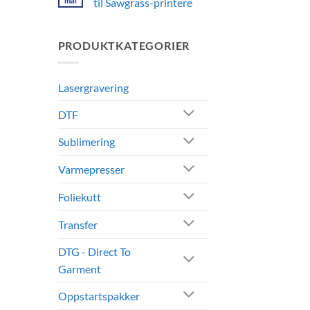
mai
til Sawgrass-printere
–
Sokker
Ingen
med
kommentarer
personlig
til
PRODUKTKATEGORIER
design
Alt
og
om
logo
Sawgrass
blekk
til
Lasergravering
Sawgrass-
printere
DTF
Sublimering
Varmepresser
Foliekutt
Transfer
DTG - Direct To
Garment
Oppstartspakker