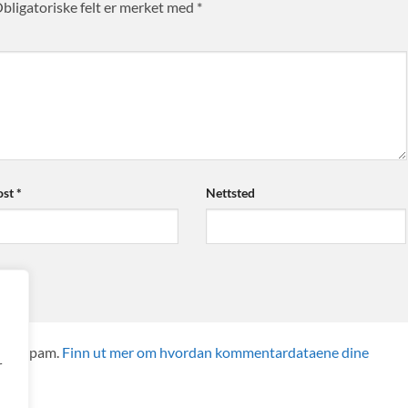
bligatoriske felt er merket med
*
ost
*
Nettsted
sere spam.
Finn ut mer om hvordan kommentardataene dine
r