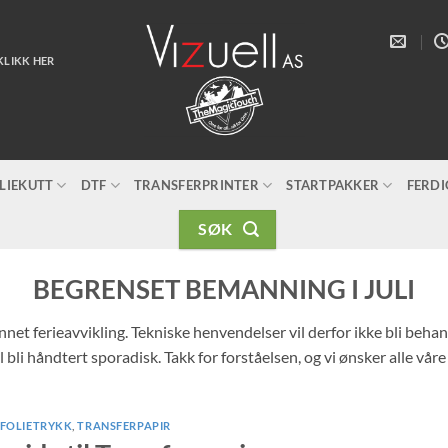
KLIKK HER
LIEKUTT
DTF
TRANSFERPRINTER
STARTPAKKER
FERD
SØK
BEGRENSET BEMANNING I JULI
unnet ferieavvikling. Tekniske henvendelser vil derfor ikke bli beh
 bli håndtert sporadisk. Takk for forståelsen, og vi ønsker alle vår
FOLIETRYKK
,
TRANSFERPAPIR