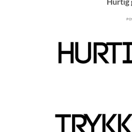
Hurtig 
PO