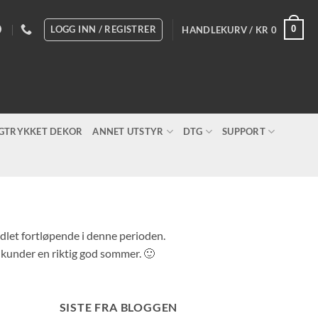
LOGG INN / REGISTRER
0
HANDLEKURV /
KR
0
IGTRYKKET DEKOR
ANNET UTSTYR
DTG
SUPPORT
andlet fortløpende i denne perioden.
e kunder en riktig god sommer. 🙂
SISTE FRA BLOGGEN