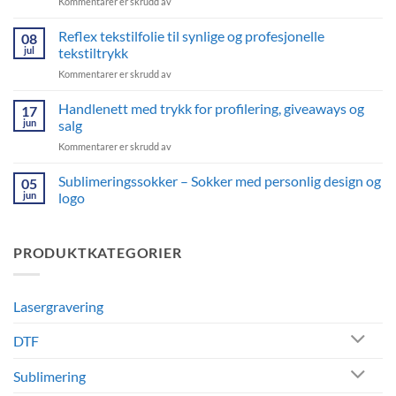
for
Kommentarer er skrudd av
er
Dette
det
er
Reflex tekstilfolie til synlige og profesjonelle
tid
08
hvorfor
for
jul
tekstiltrykk
din
nye
for
Kommentarer er skrudd av
bedrift
trykkprosjekter
Reflex
trenger
tekstilfolie
Handlenett med trykk for profilering, giveaways og
sublimeringskopper
17
til
jun
salg
synlige
for
Kommentarer er skrudd av
og
Handlenett
profesjonelle
med
Sublimeringssokker – Sokker med personlig design og
tekstiltrykk
05
trykk
jun
logo
for
Ingen
profilering,
kommentarer
giveaways
til
PRODUKTKATEGORIER
Sublimeringssokker
og
–
salg
Sokker
med
personlig
Lasergravering
design
og
logo
DTF
Sublimering