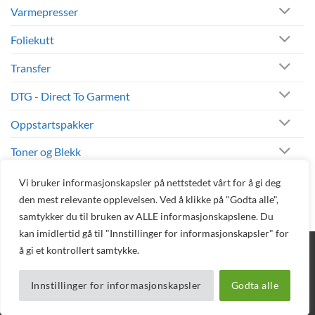
Varmepresser
Foliekutt
Transfer
DTG - Direct To Garment
Oppstartspakker
Toner og Blekk
Andre Produkter
Vi bruker informasjonskapsler på nettstedet vårt for å gi deg
den mest relevante opplevelsen. Ved å klikke på "Godta alle",
samtykker du til bruken av ALLE informasjonskapslene. Du
kan imidlertid gå til "Innstillinger for informasjonskapsler" for
å gi et kontrollert samtykke.
BLOGG
DIREKTE BESTILLING
AVTAL DEMO
TEKNISK SUPPORT
PELEMAN
NETTBUTIKK
Copyright 2026 © Vizuell AS - Telefon 32 16 16 20 - E-post
Innstillinger for informasjonskapsler
Godta alle
mail@vizuell.no