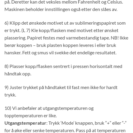
på. Deretter kan det veksles mellom Fahrenheit og Celsius.
Maskinen beholder innstillingen også etter den slåes av.
6) Klipp det ønskede motivet ut av sublimeringspapiret som
er trykt. (L 7) Kle kopp/flasken med motivet etter ønsket
plassering. Papiret festes med varmebestandig tape. NB! Ikke
berør koppen – bruk plasten koppen leveres i eller bruk
hansker. Fett og smus vil svekke det endelige resultatet.
8) Plasser kopp/flasken sentrert i pressen horisontalt med
håndtak opp.
9) Juster trykket på håndtaket til fast men ikke for hardt
trykk.
10) Vi anbefaler at utgangstemperaturen og
topptemperaturen er like.
Utgangstemperatur
: Trykk ‘Mode’ knappen, bruk ”+” eller “-“
for å øke eller senke temperaturen. Pass på at temperaturen