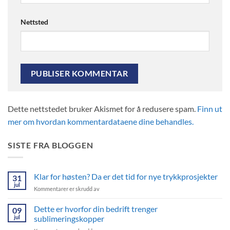
Nettsted
Dette nettstedet bruker Akismet for å redusere spam.
Finn ut
mer om hvordan kommentardataene dine behandles.
SISTE FRA BLOGGEN
Klar for høsten? Da er det tid for nye trykkprosjekter
31
jul
for
Kommentarer er skrudd av
Klar
for
Dette er hvorfor din bedrift trenger
09
høsten?
jul
sublimeringskopper
Da