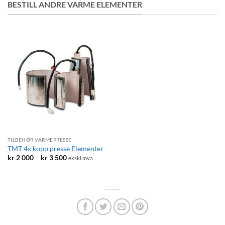
BESTILL ANDRE VARME ELEMENTER
TILBEHØR VARMEPRESSE
TMT 4x kopp presse Elementer
Prisområde:
kr
2 000
–
kr
3 500
ekskl mva
kr 2
000
til
kr 3
500