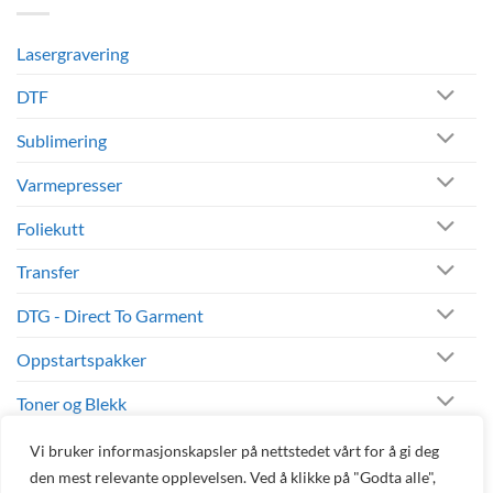
salg
Sokker
med
personlig
Lasergravering
design
og
logo
DTF
Sublimering
Varmepresser
Foliekutt
Transfer
DTG - Direct To Garment
Oppstartspakker
Toner og Blekk
Andre Produkter
Vi bruker informasjonskapsler på nettstedet vårt for å gi deg
den mest relevante opplevelsen. Ved å klikke på "Godta alle",