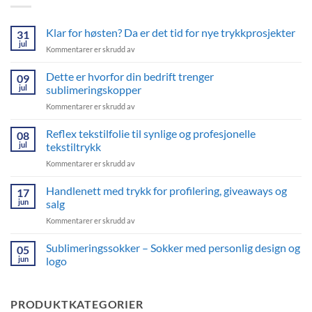
Klar for høsten? Da er det tid for nye trykkprosjekter
31
jul
for
Kommentarer er skrudd av
Klar
for
Dette er hvorfor din bedrift trenger
09
høsten?
jul
sublimeringskopper
Da
for
Kommentarer er skrudd av
er
Dette
det
er
Reflex tekstilfolie til synlige og profesjonelle
tid
08
hvorfor
for
jul
tekstiltrykk
din
nye
for
Kommentarer er skrudd av
bedrift
trykkprosjekter
Reflex
trenger
tekstilfolie
Handlenett med trykk for profilering, giveaways og
sublimeringskopper
17
til
jun
salg
synlige
for
Kommentarer er skrudd av
og
Handlenett
profesjonelle
med
Sublimeringssokker – Sokker med personlig design og
tekstiltrykk
05
trykk
jun
logo
for
Ingen
profilering,
kommentarer
giveaways
til
PRODUKTKATEGORIER
Sublimeringssokker
og
–