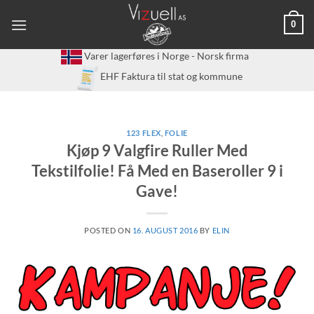
Skip
0
to
content
Varer lagerføres i Norge - Norsk firma
EHF Faktura til stat og kommune
123 FLEX
,
FOLIE
Kjøp 9 Valgfire Ruller Med
Tekstilfolie! Få Med en Baseroller 9 i
Gave!
POSTED ON
16. AUGUST 2016
BY
ELIN