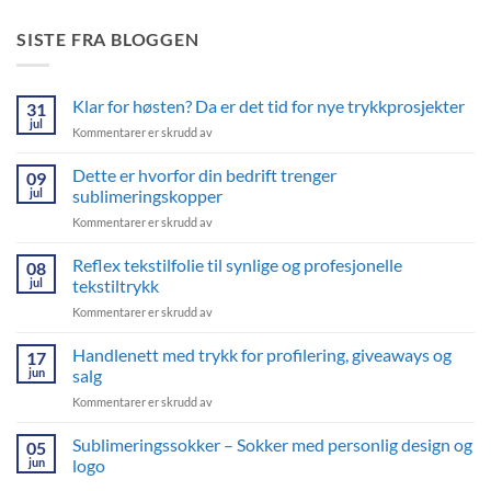
SISTE FRA BLOGGEN
Klar for høsten? Da er det tid for nye trykkprosjekter
31
jul
for
Kommentarer er skrudd av
Klar
for
Dette er hvorfor din bedrift trenger
09
høsten?
jul
sublimeringskopper
Da
for
Kommentarer er skrudd av
er
Dette
det
er
Reflex tekstilfolie til synlige og profesjonelle
tid
08
hvorfor
for
jul
tekstiltrykk
din
nye
for
Kommentarer er skrudd av
bedrift
trykkprosjekter
Reflex
trenger
tekstilfolie
Handlenett med trykk for profilering, giveaways og
sublimeringskopper
17
til
jun
salg
synlige
for
Kommentarer er skrudd av
og
Handlenett
profesjonelle
med
Sublimeringssokker – Sokker med personlig design og
tekstiltrykk
05
trykk
jun
logo
for
Ingen