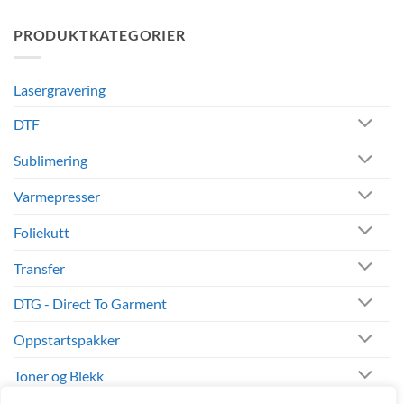
profilering,
kommentarer
giveaways
til
PRODUKTKATEGORIER
Sublimeringssokker
og
–
salg
Sokker
med
personlig
Lasergravering
design
og
logo
DTF
Sublimering
Varmepresser
Foliekutt
Transfer
DTG - Direct To Garment
Oppstartspakker
Toner og Blekk