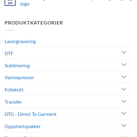
trykk
jun
logo
for
Ingen
profilering,
kommentarer
giveaways
til
PRODUKTKATEGORIER
Sublimeringssokker
og
–
salg
Sokker
med
personlig
Lasergravering
design
og
logo
DTF
Sublimering
Varmepresser
Foliekutt
Transfer
DTG - Direct To Garment
Oppstartspakker