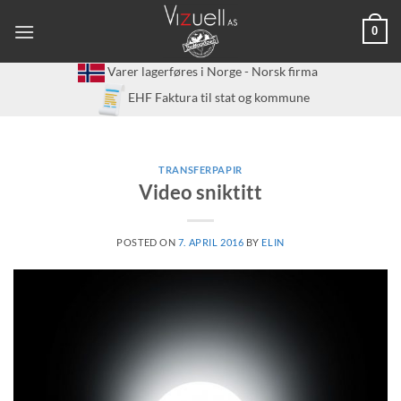
Skip
0
to
content
Varer lagerføres i Norge - Norsk firma
EHF Faktura til stat og kommune
TRANSFERPAPIR
Video sniktitt
POSTED ON
7. APRIL 2016
BY
ELIN