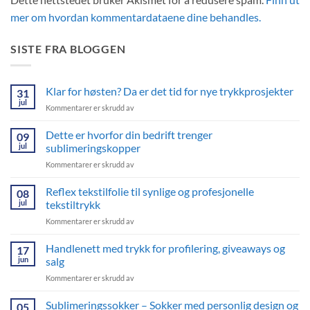
mer om hvordan kommentardataene dine behandles.
SISTE FRA BLOGGEN
Klar for høsten? Da er det tid for nye trykkprosjekter
31
jul
for
Kommentarer er skrudd av
Klar
for
Dette er hvorfor din bedrift trenger
09
høsten?
jul
sublimeringskopper
Da
for
Kommentarer er skrudd av
er
Dette
det
er
Reflex tekstilfolie til synlige og profesjonelle
tid
08
hvorfor
for
jul
tekstiltrykk
din
nye
for
Kommentarer er skrudd av
bedrift
trykkprosjekter
Reflex
trenger
tekstilfolie
Handlenett med trykk for profilering, giveaways og
sublimeringskopper
17
til
jun
salg
synlige
for
Kommentarer er skrudd av
og
Handlenett
profesjonelle
med
Sublimeringssokker – Sokker med personlig design og
tekstiltrykk
05