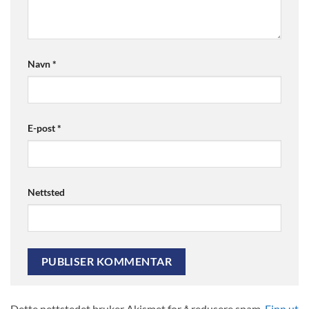
Navn
*
E-post
*
Nettsted
Dette nettstedet bruker Akismet for å redusere spam.
Finn ut