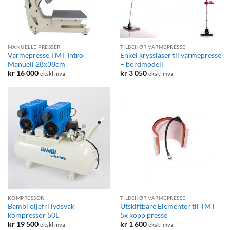
MANUELLE PRESSER
TILBEHØR VARMEPRESSE
Varmepresse TMT Intro
Enkel krysslaser til varmepresse
Manuell 28x38cm
– bordmodell
kr
16 000
kr
3 050
ekskl mva
ekskl mva
KOMPRESSOR
TILBEHØR VARMEPRESSE
Bambi oljefri lydsvak
Utskiftbare Elementer til TMT
kompressor 50L
5x kopp presse
kr
19 500
kr
1 600
ekskl mva
ekskl mva