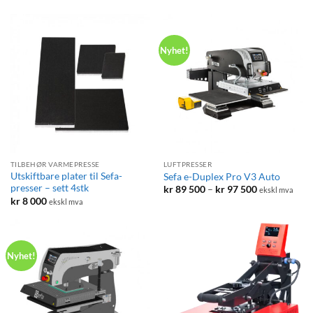
Nyhet!
TILBEHØR VARMEPRESSE
LUFTPRESSER
Utskiftbare plater til Sefa-
Sefa e-Duplex Pro V3 Auto
presser – sett 4stk
Prisområde:
kr
89 500
–
kr
97 500
ekskl mva
kr 89
kr
8 000
ekskl mva
500
til
kr 97
500
Nyhet!