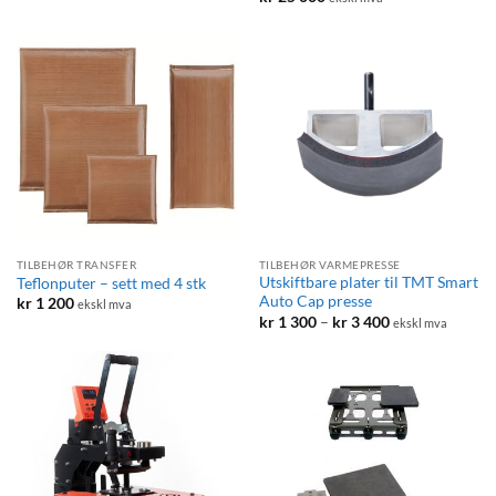
TILBEHØR TRANSFER
TILBEHØR VARMEPRESSE
Utskiftbare plater til TMT Smart
Teflonputer – sett med 4 stk
Auto Cap presse
kr
1 200
ekskl mva
Prisområde:
kr
1 300
–
kr
3 400
ekskl mva
kr 1
300
til
kr 3
400