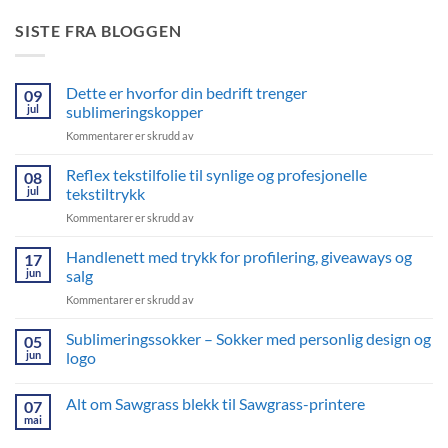
SISTE FRA BLOGGEN
Dette er hvorfor din bedrift trenger
09
jul
sublimeringskopper
for
Kommentarer er skrudd av
Dette
er
Reflex tekstilfolie til synlige og profesjonelle
08
hvorfor
jul
tekstiltrykk
din
for
Kommentarer er skrudd av
bedrift
Reflex
trenger
tekstilfolie
Handlenett med trykk for profilering, giveaways og
sublimeringskopper
17
til
jun
salg
synlige
for
Kommentarer er skrudd av
og
Handlenett
profesjonelle
med
Sublimeringssokker – Sokker med personlig design og
tekstiltrykk
05
trykk
jun
logo
for
Ingen
profilering,
kommentarer
Alt om Sawgrass blekk til Sawgrass-printere
giveaways
07
til
Sublimeringssokker
og
mai
Ingen
–
salg
kommentarer
Sokker