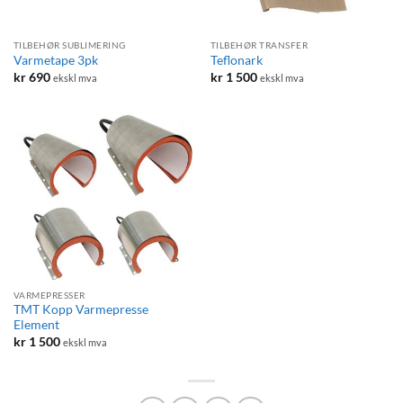
TILBEHØR SUBLIMERING
TILBEHØR TRANSFER
Varmetape 3pk
Teflonark
kr
690
kr
1 500
ekskl mva
ekskl mva
VARMEPRESSER
TMT Kopp Varmepresse
Element
kr
1 500
ekskl mva