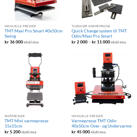
MANUELLE PRESSER
TILBEHØR VARMEPRESSE
TMT Maxi Pro Smart 40x50cm
Quick Change system til TMT
Swing
Odin/Maxi Pro Smart
Prisområde:
kr
36 000
kr
2 000
–
kr
11 000
ekskl mva
ekskl mva
kr 2
000
til
kr 11
000
SMÅPRESSER
MANUELLE PRESSER
TMT Mini varmepresse
Varmepresse TMT Odin
15x15cm
40x50cm Over- og Undervarme
kr
5 200
kr
45 000
ekskl mva
ekskl mva