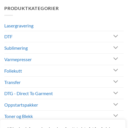
til
med
Alt
personlig
PRODUKTKATEGORIER
om
design
Sawgrass
og
blekk
logo
til
Sawgrass-
Lasergravering
printere
DTF
Sublimering
Varmepresser
Foliekutt
Transfer
DTG - Direct To Garment
Oppstartspakker
Toner og Blekk
Andre Produkter