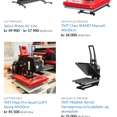
LUFTPRESSER
MANUELLE PRESSER
TMT Clam SMART Manuell
Sefa e-Rotex Air Lite
40x50cm
Prisområde:
kr
49 900
–
kr
57 900
ekskl mva
kr 49
kr
26 000
ekskl mva
900
til
kr 57
900
LUFTPRESSER
MANUELLE PRESSER
TMT Maxi Pro Smart LUFT
TMT PRISMA 40×50
Swing 40x50cm
Varmepresse m/trykkføler og
skyveplate
kr
45 500
ekskl mva
kr
25 000
ekskl mva